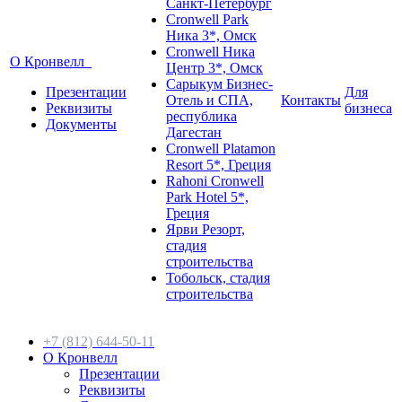
Санкт-Петербург
Cronwell Park
Ника 3*, Омск
Cronwell Ника
О Кронвелл
Центр 3*, Омск
Сарыкум Бизнес-
Презентации
Для
Отель и СПА,
Контакты
Реквизиты
бизнеса
республика
Документы
Дагестан
Cronwell Platamon
Resort 5*, Греция
Rahoni Cronwell
Park Hotel 5*,
Греция
Ярви Резорт,
стадия
строительства
Тобольск, стадия
строительства
+7 (812) 644-50-11
О Кронвелл
Презентации
Реквизиты