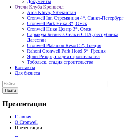
Документы
Отели Клуба Кронвелл
Arda Khiva, Узбекистан
Cronwell Inn Стремянная 4*, Санкт-Петербург
Cronwell Park Ника 3*, Омск
Cronwell Ника Центр 3*, Омск
Сарыкум Бизнес-Отель и СПА, республика
Дагестан
Cronwell Platamon Resort 5*, Греция
Rahoni Cronwell Park Hotel 5*, Греция
Ярви Резорт, стадия строительства
Тобольск, стадия строительства
Контакты
Для бизнеса
Найти
Презентации
Главная
О Cronwell
Презентации